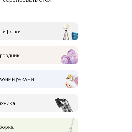
айфхаки
раздник
воими руками
ехника
борка