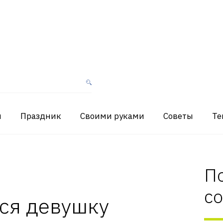
я
Праздник
Своими руками
Советы
Те
П
с
ся девушку