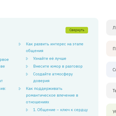
Л
Свернуть
Как развить интерес на этапе
П
общения
Узнайте её лучше
ервое
тве
Внесите юмор в разговор
С
Создайте атмосферу
ат
доверия
ив:
Как поддерживать
Т
романтическое влечение в
отношениях
1. Общение – ключ к сердцу
У