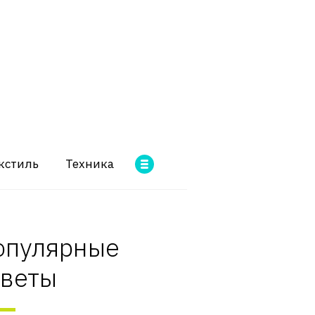
кстиль
Техника
опулярные
оветы