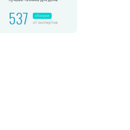
537
обзоров
от экспертов