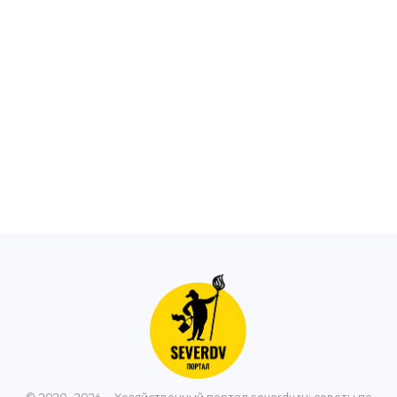
© 2020–2026 – Хозяйственный портал severdv.ru: советы по