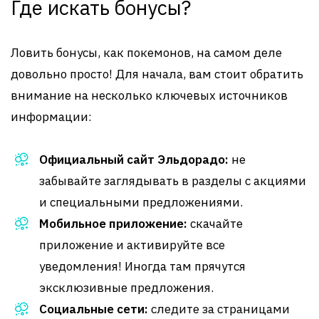
Где искать бонусы?
Ловить бонусы, как покемонов, на самом деле
довольно просто! Для начала, вам стоит обратить
внимание на несколько ключевых источников
информации:
Официальный сайт Эльдорадо:
не
забывайте заглядывать в разделы с акциями
и специальными предложениями.
Мобильное приложение:
скачайте
приложение и активируйте все
уведомления! Иногда там прячутся
эксклюзивные предложения.
Социальные сети:
следите за страницами