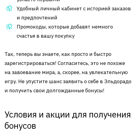
Удобный личный кабинет с историей заказов
и предпочтений
Промокоды, которые добавят немного
счастья в вашу покупку
Так, теперь вы знаете, как просто и быстро
зарегистрироваться! Согласитесь, это не похоже
на завоевание мира, а, скорее, на увлекательную
игру. Не упустите шанс заявить о себе в Эльдорадо
и получить свои долгожданные бонусы!
Условия и акции для получения
бонусов