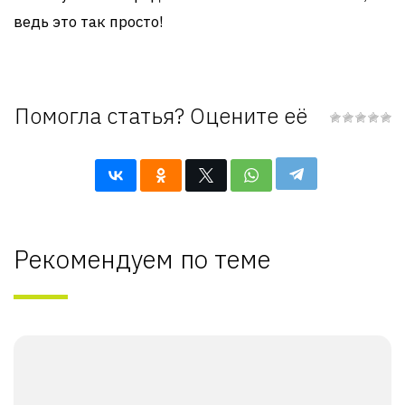
ведь это так просто!
Помогла статья? Оцените её
Рекомендуем по теме