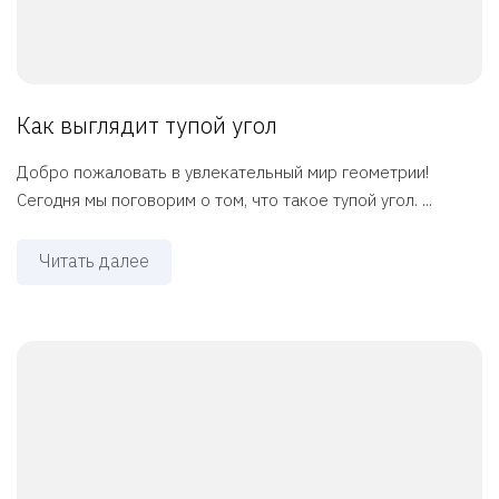
Как выглядит тупой угол
Добро пожаловать в увлекательный мир геометрии!
Сегодня мы поговорим о том, что такое тупой угол. ...
Читать далее