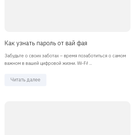
Как узнать пароль от вай фая
Забудьте о своих заботах – время позаботиться о самом
важном в вашей цифровой жизни. Wi-Fi! ...
Читать далее