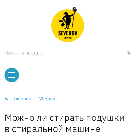
кая мебель
ки и Стеллажи
лы
Поиск на портале
вати
оды и тумбы
ваны
Главная
Уборка
фы и Шкафы-Купе
Можно ли стирать подушки
в стиральной машине