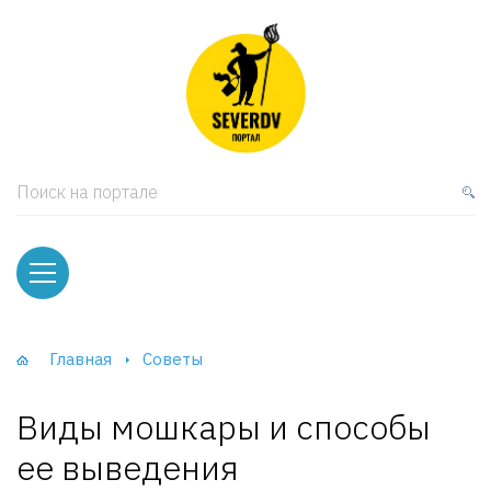
кая мебель
ки и Стеллажи
лы
Поиск на портале
вати
оды и тумбы
ваны
Главная
Советы
фы и Шкафы-Купе
Виды мошкары и способы
ее выведения