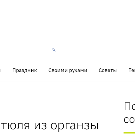
я
Праздник
Своими руками
Советы
Те
П
с
тюля из органзы