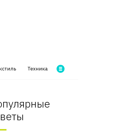
кстиль
Техника
опулярные
оветы