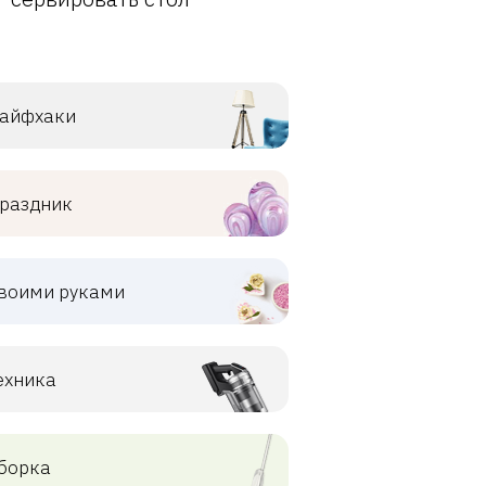
айфхаки
раздник
воими руками
ехника
борка