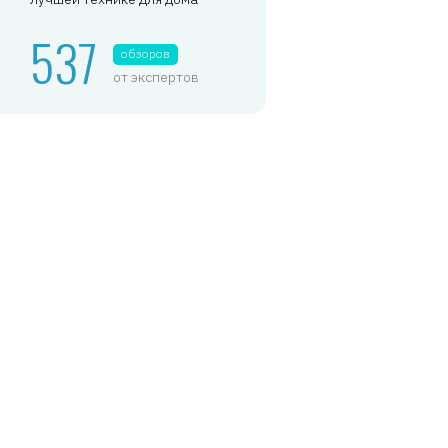
537
обзоров
от экспертов