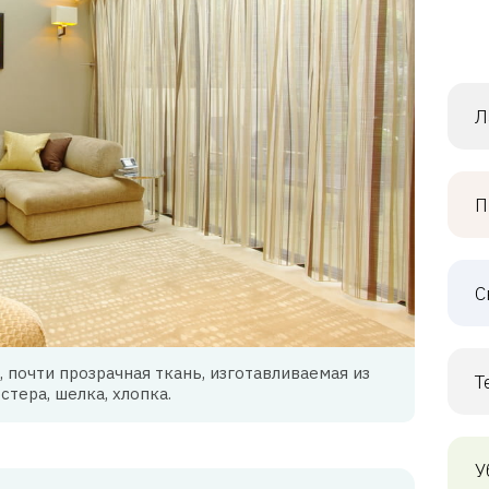
Л
П
С
, почти прозрачная ткань, изготавливаемая из
Т
стера, шелка, хлопка.
У