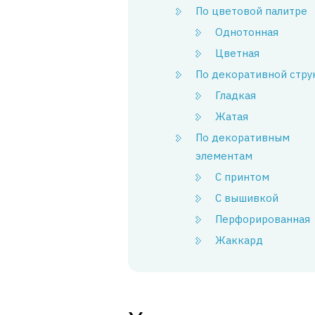
По цветовой палитре
Однотонная
Цветная
По декоративной стру
Гладкая
Жатая
По декоративным
элементам
С принтом
С вышивкой
Перфорированная
Жаккард