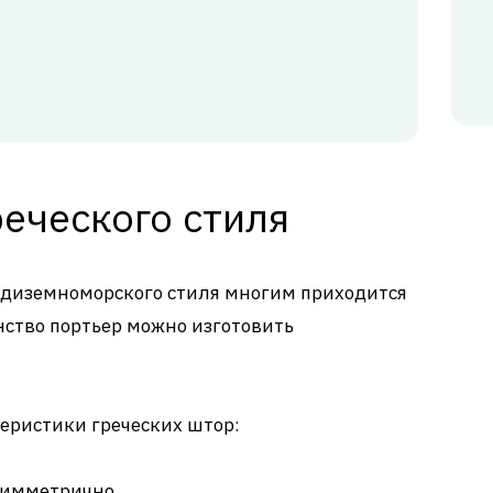
еческого стиля
редиземноморского стиля многим приходится
инство портьер можно изготовить
еристики греческих штор:
симметрично.