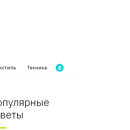
кстиль
Техника
опулярные
оветы