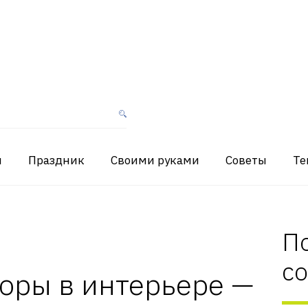
я
Праздник
Своими руками
Советы
Те
П
с
оры в интерьере —