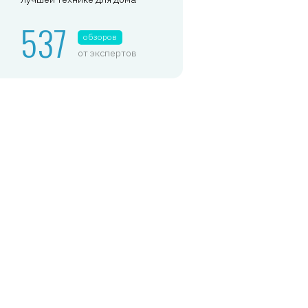
537
обзоров
от экспертов