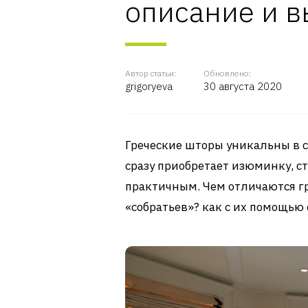
описание и 
Автор статьи:
Обновлено:
grigoryeva
30 августа 2020
Греческие шторы уникальны в с
сразу приобретает изюминку, 
практичным. Чем отличаются гр
«собратьев»? как с их помощь