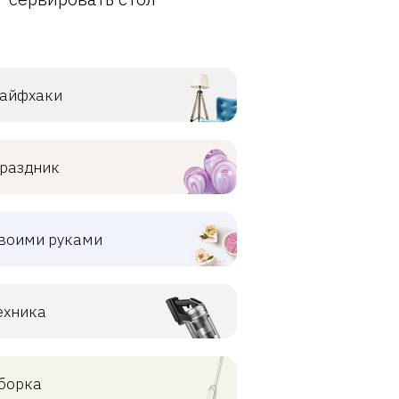
айфхаки
раздник
воими руками
ехника
борка