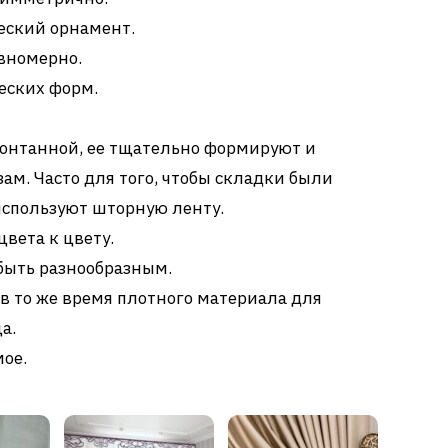
еский орнамент.
вномерно.
еских форм.
понтанной, ее тщательно формируют и
зам. Часто для того, чтобы складки были
спользуют шторную ленту.
цвета к цвету.
быть разнообразным.
 в то же время плотного материала для
а.
ое.