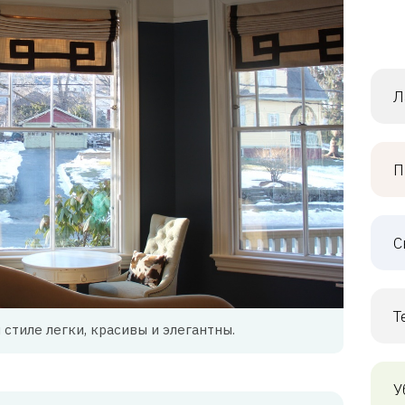
Л
П
С
Т
стиле легки, красивы и элегантны.
У