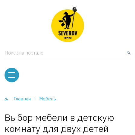
кая мебель
ки и Стеллажи
лы
Поиск на портале
вати
оды и тумбы
ваны
Главная
Мебель
фы и Шкафы-Купе
Выбор мебели в детскую
комнату для двух детей