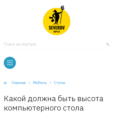
кая мебель
ки и Стеллажи
лы
Поиск на портале
вати
оды и тумбы
ваны
Главная
Мебель
Столы
фы и Шкафы-Купе
Какой должна быть высота
компьютерного стола