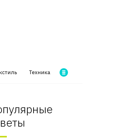
кстиль
Техника
опулярные
оветы