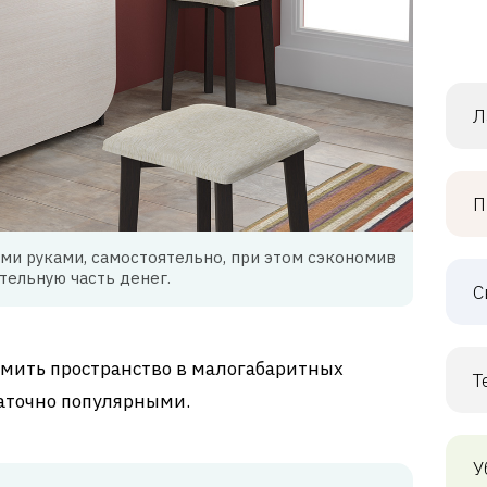
Л
П
ми руками, самостоятельно, при этом сэкономив
тельную часть денег.
С
омить пространство в малогабаритных
Т
таточно популярными.
У