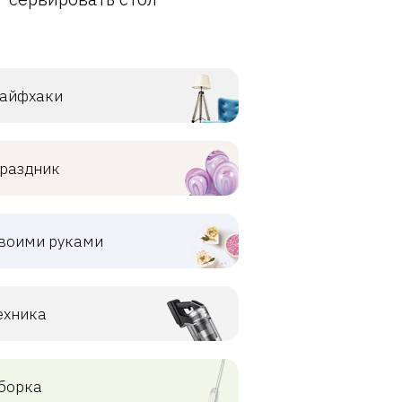
айфхаки
раздник
воими руками
ехника
борка