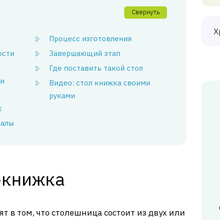
Свернуть
Х
Процесс изготовления
ости
Завершающий этап
Где поставить такой стол
ми
Видео: стол книжка своими
руками
ж
иалы
-книжка
т в том, что столешница состоит из двух или