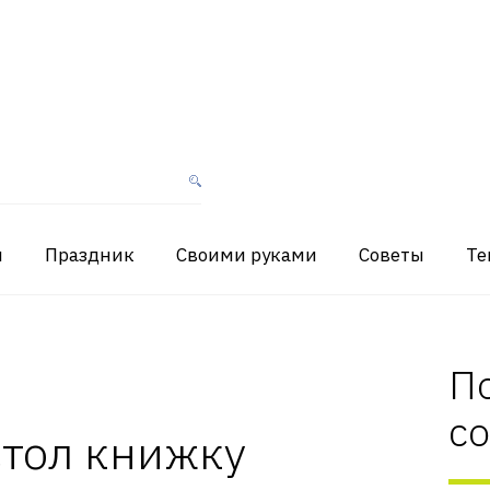
я
Праздник
Своими руками
Советы
Те
П
с
стол книжку