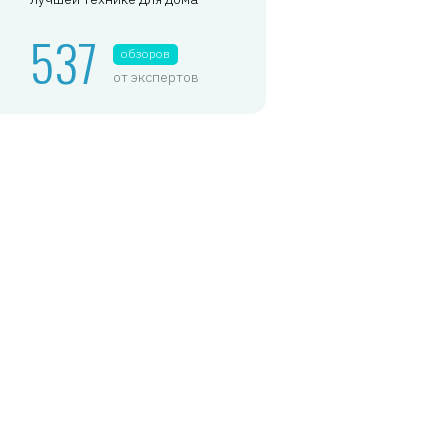
537
обзоров
от экспертов