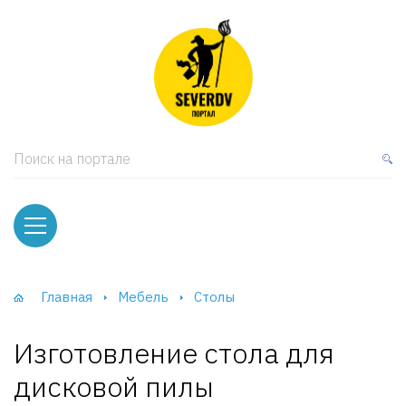
кая мебель
ки и Стеллажи
лы
Поиск на портале
вати
оды и тумбы
ваны
Главная
Мебель
Столы
фы и Шкафы-Купе
Изготовление стола для
дисковой пилы