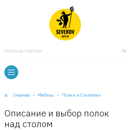
кая мебель
ки и Стеллажи
лы
Поиск на портале
вати
оды и тумбы
ваны
Главная
Мебель
Полки и Стеллажи
фы и Шкафы-Купе
Описание и выбор полок
над столом