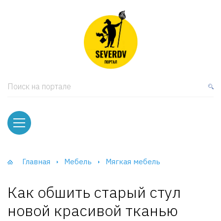
кая мебель
ки и Стеллажи
лы
Поиск на портале
вати
оды и тумбы
ваны
Главная
Мебель
Мягкая мебель
фы и Шкафы-Купе
Как обшить старый стул
новой красивой тканью