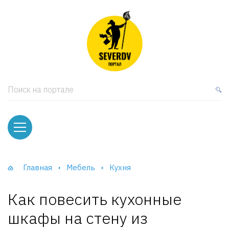
кая мебель
ки и Стеллажи
лы
Поиск на портале
вати
оды и тумбы
ваны
Главная
Мебель
Кухня
фы и Шкафы-Купе
Как повесить кухонные
шкафы на стену из