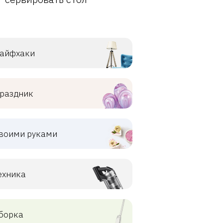
айфхаки
раздник
воими руками
ехника
борка