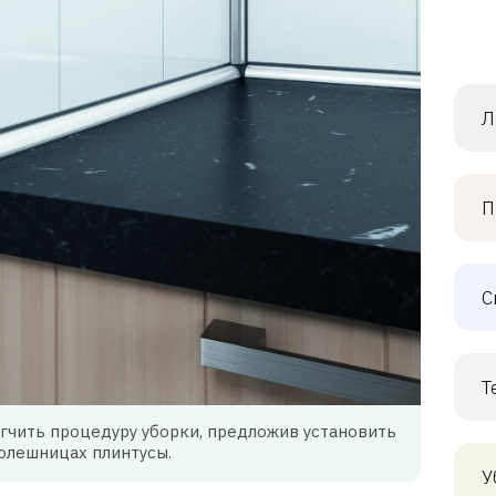
Л
П
С
Т
гчить процедуру уборки, предложив установить
толешницах плинтусы.
У