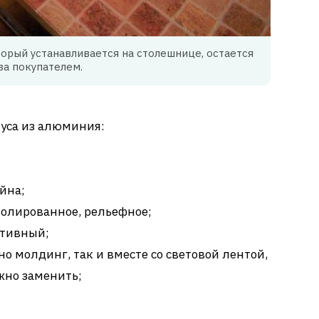
торый устанавливается на столешнице, остается
за покупателем.
уса из алюминия:
йна;
полированное, рельефное;
ативный;
о молдинг, так и вместе со световой лентой,
жно заменить;