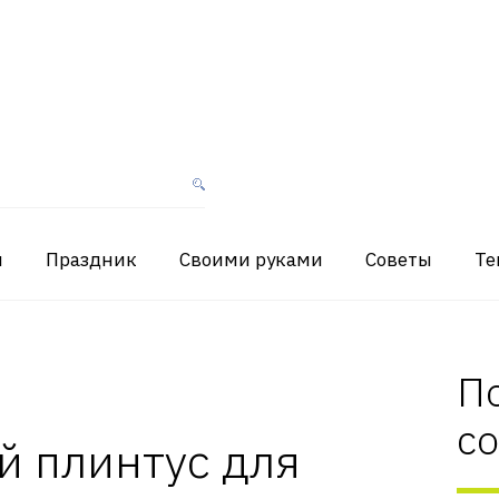
я
Праздник
Своими руками
Советы
Те
П
с
 плинтус для