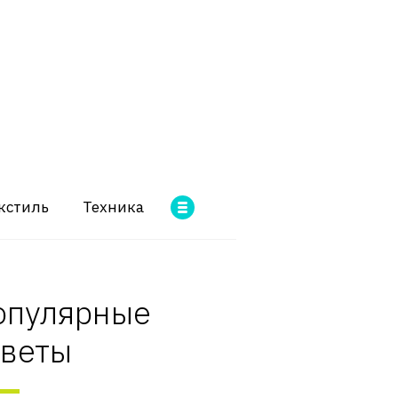
кстиль
Техника
опулярные
оветы