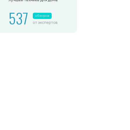
537
обзоров
от экспертов