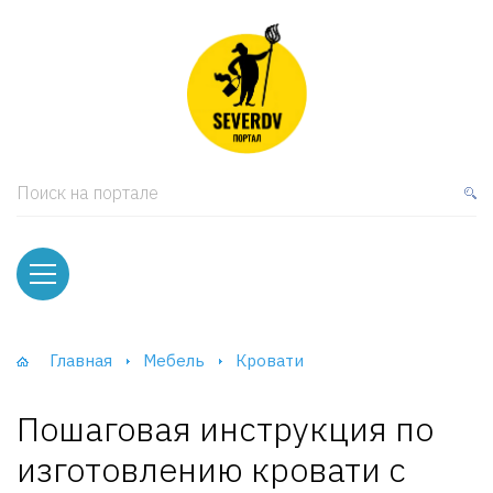
кая мебель
ки и Стеллажи
лы
Поиск на портале
вати
оды и тумбы
ваны
Главная
Мебель
Кровати
фы и Шкафы-Купе
Пошаговая инструкция по
изготовлению кровати с