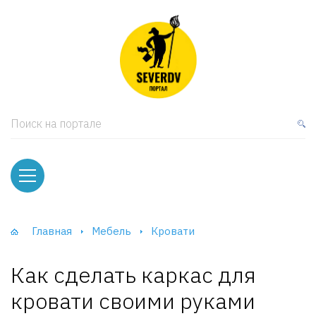
кая мебель
ки и Стеллажи
лы
Поиск на портале
вати
оды и тумбы
ваны
Главная
Мебель
Кровати
фы и Шкафы-Купе
Как сделать каркас для
кровати своими руками