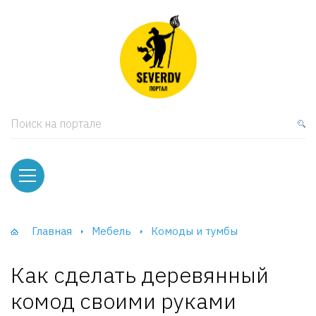
кая мебель
ки и Стеллажи
лы
Поиск на портале
вати
оды и тумбы
ваны
Главная
Мебель
Комоды и тумбы
фы и Шкафы-Купе
Как сделать деревянный
комод своими руками