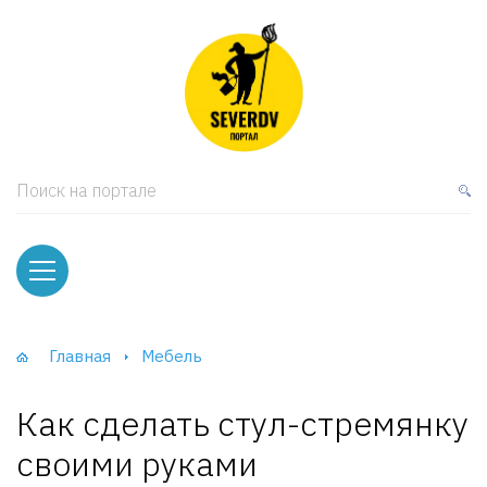
кая мебель
ки и Стеллажи
лы
Поиск на портале
вати
оды и тумбы
ваны
Главная
Мебель
фы и Шкафы-Купе
Как сделать стул-стремянку
своими руками