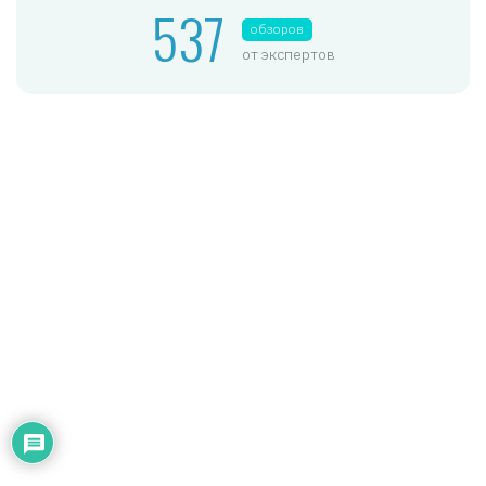
537
обзоров
от экспертов