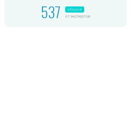
537
обзоров
от экспертов