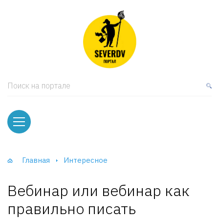
кая мебель
ки и Стеллажи
лы
Поиск на портале
вати
оды и тумбы
ваны
Главная
Интересное
фы и Шкафы-Купе
Вебинар или вебинар как
правильно писать