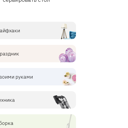
айфхаки
раздник
воими руками
ехника
борка