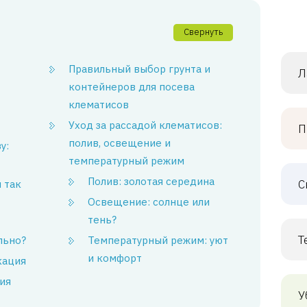
Свернуть
Правильный выбор грунта и
Л
контейнеров для посева
клематисов
Уход за рассадой клематисов:
П
полив, освещение и
у:
температурный режим
Полив: золотая середина
С
 так
Освещение: солнце или
тень?
Т
льно?
Температурный режим: уют
и комфорт
кация
ия
У