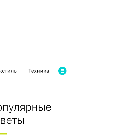
кстиль
Техника
опулярные
оветы