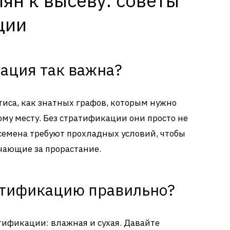
ян к высеву: советы
ции
ация так важна?
тиса, как знатных графов, которым нужно
ому месту. Без стратификации они просто не
 семена требуют прохладных условий, чтобы
чающие за прорастание.
атификацию правильно?
атификации: влажная и сухая. Давайте