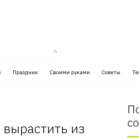
я
Праздник
Своими руками
Советы
Те
П
с
 вырастить из