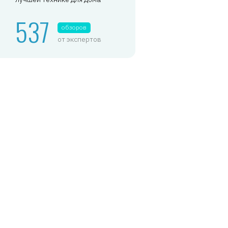
537
обзоров
от экспертов