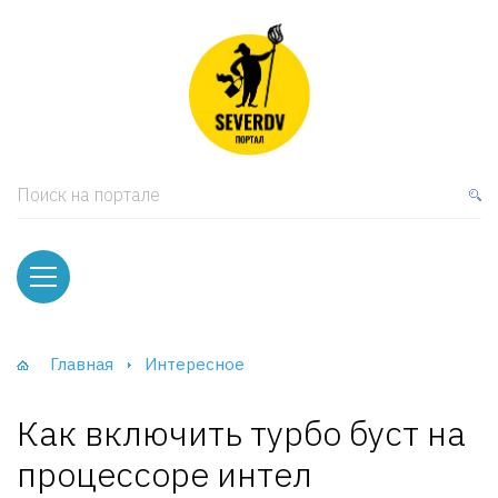
кая мебель
ки и Стеллажи
лы
Поиск на портале
вати
оды и тумбы
ваны
Главная
Интересное
фы и Шкафы-Купе
Как включить турбо буст на
процессоре интел