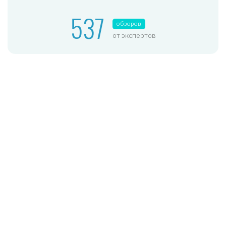
537
обзоров
от экспертов