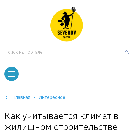
кая мебель
ки и Стеллажи
лы
Поиск на портале
вати
оды и тумбы
ваны
Главная
Интересное
фы и Шкафы-Купе
Как учитывается климат в
жилищном строительстве