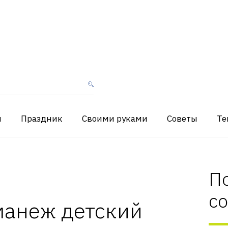
я
Праздник
Своими руками
Советы
Те
П
с
манеж детский