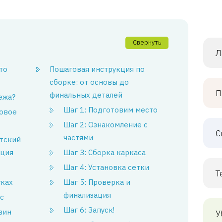
Свернуть
Л
то
Пошаговая инструкция по
сборке: от основы до
П
финальных деталей
ежа?
Шаг 1: Подготовим место
говое
Шаг 2: Ознакомление с
С
частями
етский
кция
Шаг 3: Сборка каркаса
Шаг 4: Установка сетки
Т
уках
Шаг 5: Проверка и
финализация
с
Шаг 6: Запуск!
вин
У