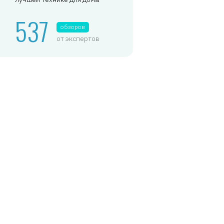
537
обзоров
от экспертов