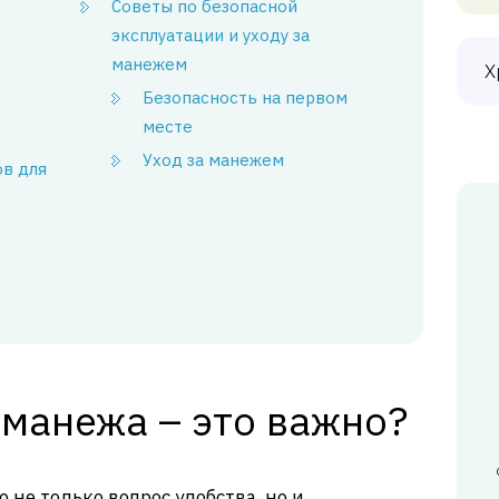
Советы по безопасной
эксплуатации и уходу за
манежем
Х
Безопасность на первом
месте
Уход за манежем
ов для
 манежа – это важно?
 не только вопрос удобства, но и