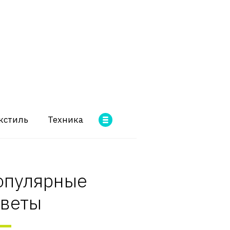
кстиль
Техника
опулярные
оветы