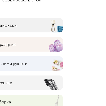
айфхаки
раздник
воими руками
ехника
борка