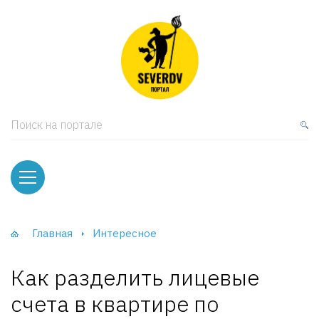
кая мебель
ки и Стеллажи
лы
Поиск на портале
вати
оды и тумбы
ваны
Главная
Интересное
фы и Шкафы-Купе
Как разделить лицевые
счета в квартире по