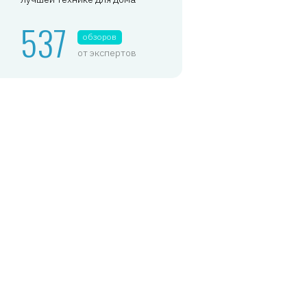
537
обзоров
от экспертов