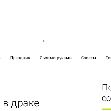
я
Праздник
Своими руками
Советы
Те
П
с
 в драке