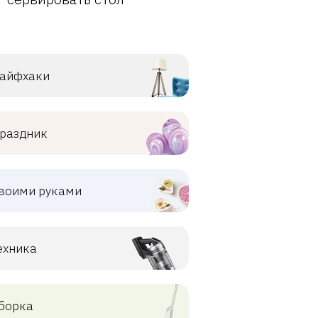
айфхаки
раздник
воими руками
ехника
борка