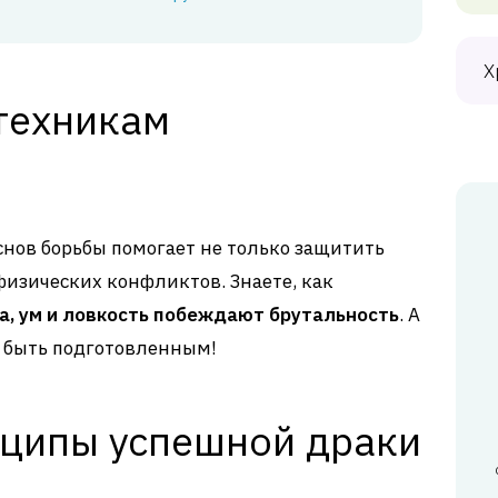
Х
 техникам
снов борьбы помогает не только защитить
 физических конфликтов. Знаете, как
на, ум и ловкость побеждают брутальность
. А
т быть подготовленным!
ципы успешной драки