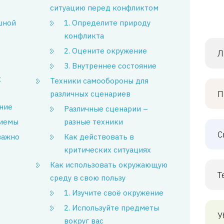
ситуацию перед конфликтом
шной
1. Определите природу
конфликта
2. Оцените окружение
Л
3. Внутреннее состояние
к
Техники самообороны для
П
различных сценариев
ение
Различные сценарии –
риемы
разные техники
С
важно
Как действовать в
критических ситуациях
Как использовать окружающую
Т
среду в свою пользу
1. Изучите своё окружение
2. Используйте предметы
У
вокруг вас