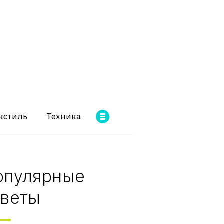
кстиль
Техника
опулярные
оветы