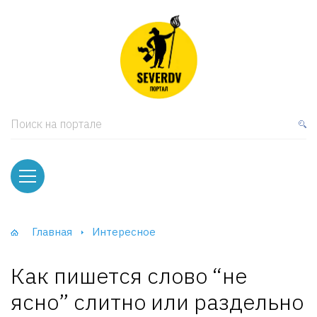
кая мебель
ки и Стеллажи
лы
Поиск на портале
вати
оды и тумбы
ваны
Главная
Интересное
фы и Шкафы-Купе
Как пишется слово “не
ясно” слитно или раздельно