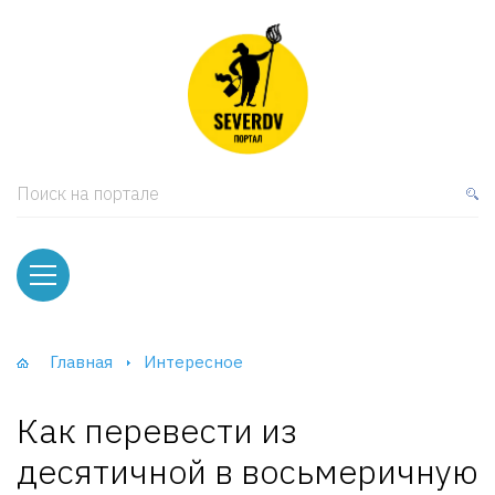
кая мебель
ки и Стеллажи
лы
Поиск на портале
вати
оды и тумбы
ваны
Главная
Интересное
фы и Шкафы-Купе
Как перевести из
десятичной в восьмеричную