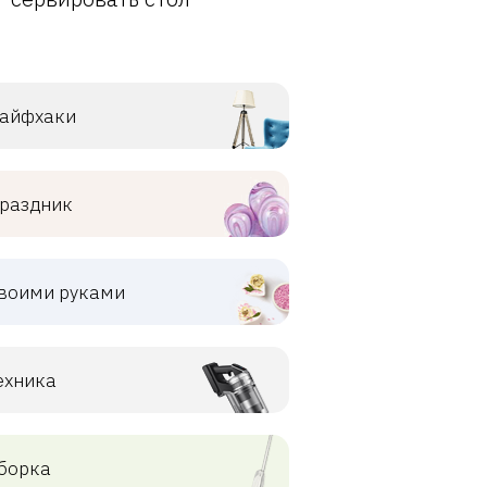
айфхаки
раздник
воими руками
ехника
борка