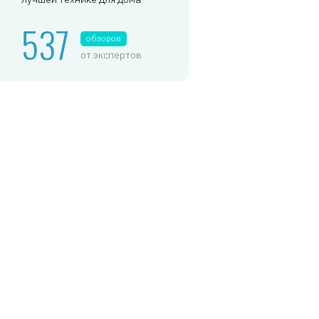
537
обзоров
от экспертов