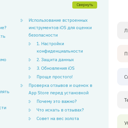
Свернуть
Использование встроенных
ие?
инструментов iOS для оценки
Л
безопасности
сть
1. Настройки
конфиденциальности
П
имо
2. Защита данных
3. Обновления iOS
С
Проще простого!
Проверка отзывов и оценок в
влять
App Store перед установкой
Т
Почему это важно?
сти
Что искать в отзывах?
Совет на вес золота
У