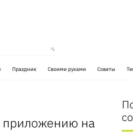
я
Праздник
Своими руками
Советы
Те
П
с
ь приложению на