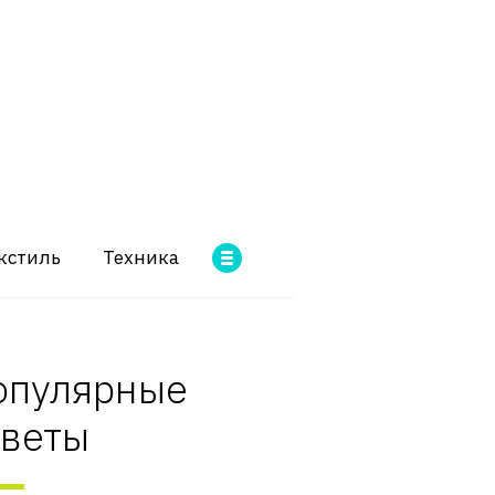
кстиль
Техника
опулярные
оветы