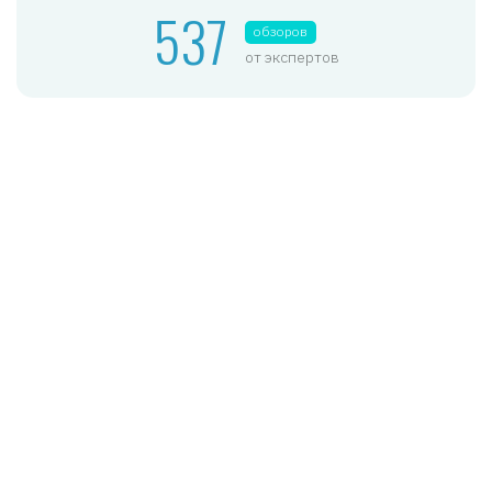
537
обзоров
от экспертов