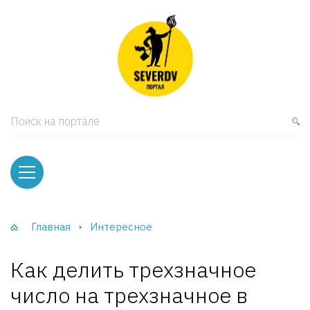
кая мебель
ки и Стеллажи
лы
Поиск на портале
вати
оды и тумбы
ваны
Главная
Интересное
фы и Шкафы-Купе
Как делить трехзначное
число на трехзначное в