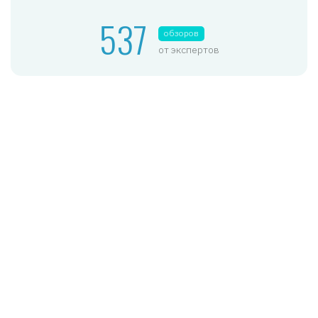
537
обзоров
от экспертов