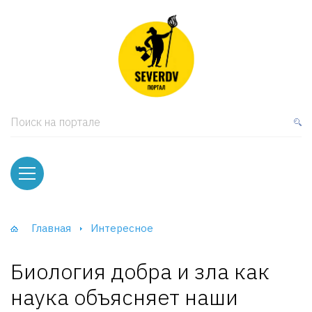
кая мебель
ки и Стеллажи
лы
Поиск на портале
вати
оды и тумбы
ваны
Главная
Интересное
фы и Шкафы-Купе
Биология добра и зла как
наука объясняет наши