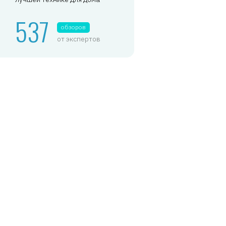
537
обзоров
от экспертов