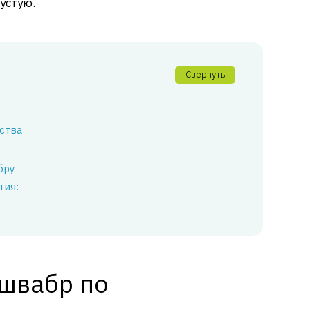
устую.
Свернуть
ства
бру
тия:
 швабр по