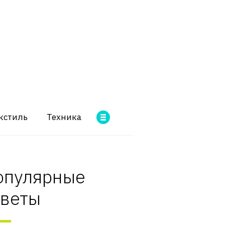
кстиль
Техника
опулярные
оветы