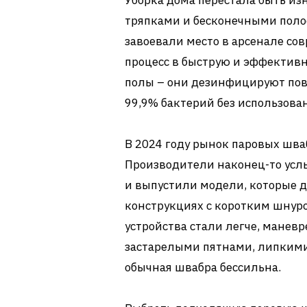
Уборка дома перестала быть и
тряпками и бесконечными поло
завоевали место в арсенале со
процесс в быструю и эффективн
полы – они дезинфицируют пове
99,9% бактерий без использова
В 2024 году рынок паровых шв
Производители наконец-то усл
и выпустили модели, которые д
конструкциях с коротким шнуро
устройства стали легче, манев
застарелыми пятнами, липкими
обычная швабра бессильна.