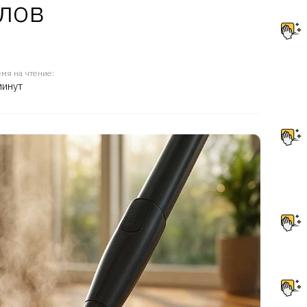
лов
мя на чтение:
минут