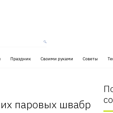
я
Праздник
Своими руками
Советы
Те
П
с
ших паровых швабр