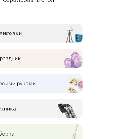
айфхаки
раздник
воими руками
ехника
борка