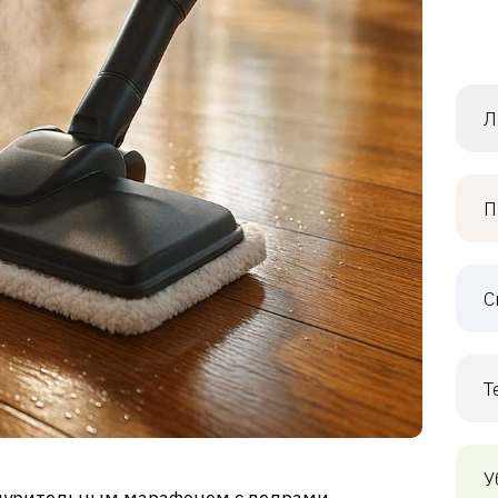
Л
П
С
Т
У