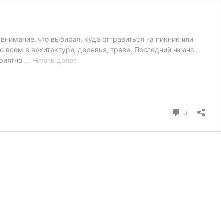
 внимание, что выбирая, куда отправиться на пикник или
о всем в архитектуре, деревья, траве. Последний нюанс
Как
приятно …
Читать далее
правильно
посеять
газонную
траву
коммента
0